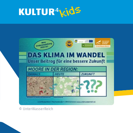
©
UnterWasserReich