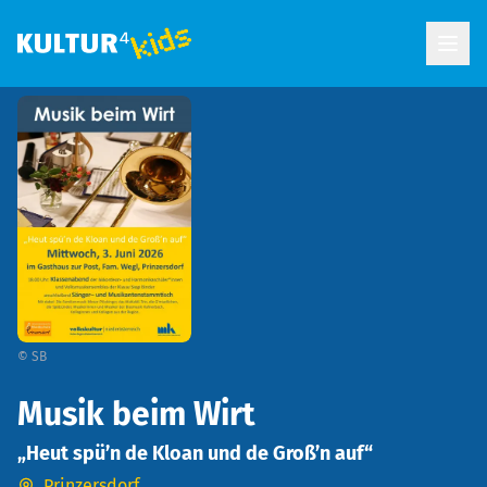
Open
©
SB
Musik beim Wirt
„Heut spü’n de Kloan und de Groß’n auf“
Prinzersdorf