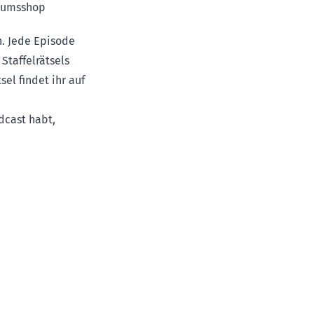
seumsshop
. Jede Episode
Staffelrätsels
el findet ihr auf
dcast habt,