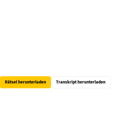
Rätsel herunterladen
Transkript herunterladen